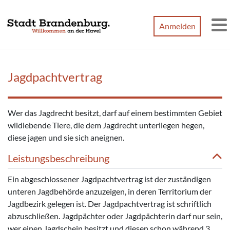
Zum Hauptinhalt springen
Anmelden
M
Jagdpachtvertrag
Wer das Jagdrecht besitzt, darf auf einem bestimmten Gebiet
wildlebende Tiere, die dem Jagdrecht unterliegen hegen,
diese jagen und sie sich aneignen.
Leistungsbeschreibung
Ein abgeschlossener Jagdpachtvertrag ist der zuständigen
unteren Jagdbehörde anzuzeigen, in deren Territorium der
Jagdbezirk gelegen ist. Der Jagdpachtvertrag ist schriftlich
abzuschließen. Jagdpächter oder Jagdpächterin darf nur sein,
wer einen Jagdschein besitzt und diesen schon während 3